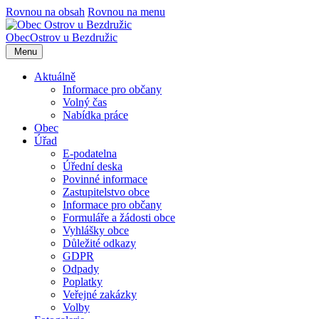
Rovnou na obsah
Rovnou na menu
Obec
Ostrov u Bezdružic
Menu
Aktuálně
Informace pro občany
Volný čas
Nabídka práce
Obec
Úřad
E-podatelna
Úřední deska
Povinné informace
Zastupitelstvo obce
Informace pro občany
Formuláře a žádosti obce
Vyhlášky obce
Důležité odkazy
GDPR
Odpady
Poplatky
Veřejné zakázky
Volby