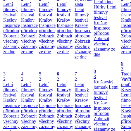
Letní kino
Letní
Letní
Letní
Letní
zlata
Letní
Hůrky
Letní
filmový
filmový
filmový
filmový
Letní
film
filmový
festival
festival
festival
festival
filmový
festiv
festival
Krašov
Krašov
Krašov
Krašov
festival
Kraš
Krašov
Inspirace
Inspirace
Inspirace
Inspirace
Krašov
Inspi
Inspirace
přírodou
přírodou
přírodou
přírodou
Inspirace
příro
přírodou
Zobrazit
Zobrazit
Zobrazit
Zobrazit
přírodou
Zobra
Zobrazit
všechny
všechny
všechny
všechny
Zobrazit
všec
všechny
záznamy
záznamy
záznamy
záznamy
všechny
zázn
záznamy ze
ze dne
ze dne
ze dne
ze dne
záznamy
ze d
dne
ze dne
9
3
8
3
4
5
6
7
Tradi
3
2
2
2
2
2
Vavř
Krašovský
Letní
Letní
Letní
Letní
Letní
pouť
jarmark
Letní
filmový
filmový
filmový
filmový
filmový
Krse
filmový
festival
festival
festival
festival
festival
Letní
festival
Krašov
Krašov
Krašov
Krašov
Krašov
film
Krašov
Inspirace
Inspirace
Inspirace
Inspirace
Inspirace
festiv
Inspirace
přírodou
přírodou
přírodou
přírodou
přírodou
Kraš
přírodou
Zobrazit
Zobrazit
Zobrazit
Zobrazit
Zobrazit
Inspi
Zobrazit
všechny
všechny
všechny
všechny
všechny
příro
všechny
záznamy
záznamy
záznamy
záznamy
záznamy
Zobra
záznamy ze