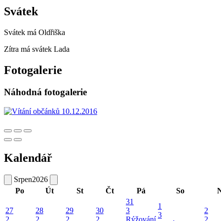
Svátek
Svátek má
Oldřiška
Zítra má svátek
Lada
Fotogalerie
Náhodná fotogalerie
Kalendář
Srpen
2026
Po
Út
St
Čt
Pá
So
31
1
27
28
29
30
3
2
3
2
2
2
2
Rýžování
2