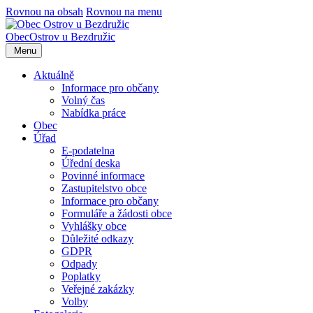
Rovnou na obsah
Rovnou na menu
Obec
Ostrov u Bezdružic
Menu
Aktuálně
Informace pro občany
Volný čas
Nabídka práce
Obec
Úřad
E-podatelna
Úřední deska
Povinné informace
Zastupitelstvo obce
Informace pro občany
Formuláře a žádosti obce
Vyhlášky obce
Důležité odkazy
GDPR
Odpady
Poplatky
Veřejné zakázky
Volby