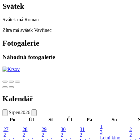
Svátek
Svátek má
Roman
Zítra má svátek
Vavřinec
Fotogalerie
Náhodná fotogalerie
Kalendář
Srpen
2026
Po
Út
St
Čt
Pá
So
1
27
28
29
30
31
2
3
2
2
2
2
2
2
Letní kino