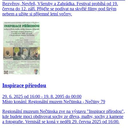
Bezvěrov, Nevřeň, Všeruby a Zahrádka. Festival probíhá od 19.
června do 12. září. Přijďte se podívat na skvělé filmy pod širým
nebem a užijte si příjemné letní večery.
Inspirace přírodou
29. 6. 2025 od 16:00 - 19. 8. 2095 do 00:00
Místo konání:
Regionální muzem Nečtinska - Nečtiny 79
Regionální muzeum Nečtinska zve na výstavu "Inspirace přírodou",
kde budete moci obdivovat sochy ze dřeva, malby, sochy z kamene
a fotografie. Vernisáž se koná v neděli 29. června 2025 od 16:00.