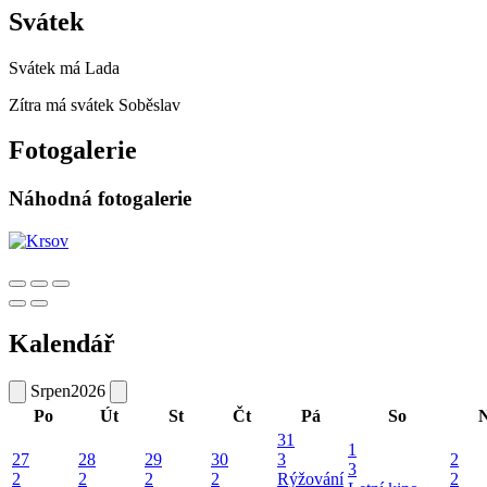
Svátek
Svátek má
Lada
Zítra má svátek
Soběslav
Fotogalerie
Náhodná fotogalerie
Kalendář
Srpen
2026
Po
Út
St
Čt
Pá
So
31
1
27
28
29
30
3
2
3
2
2
2
2
Rýžování
2