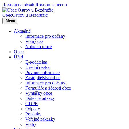
Rovnou na obsah
Rovnou na menu
Obec
Ostrov u Bezdružic
Menu
Aktuálně
Informace pro občany
Volný čas
Nabídka práce
Obec
Úřad
E-podatelna
Úřední deska
Povinné informace
Zastupitelstvo obce
Informace pro občany
Formuláře a žádosti obce
Vyhlášky obce
Důležité odkazy
GDPR
Odpady
Poplatky
Veřejné zakázky
Volby