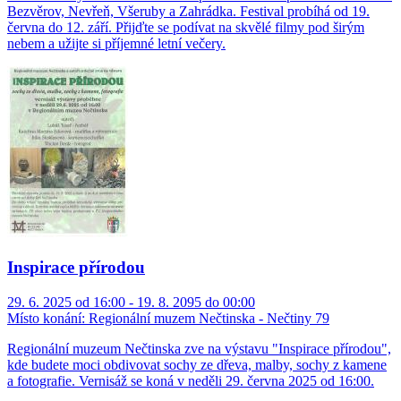
Bezvěrov, Nevřeň, Všeruby a Zahrádka. Festival probíhá od 19.
června do 12. září. Přijďte se podívat na skvělé filmy pod širým
nebem a užijte si příjemné letní večery.
Inspirace přírodou
29. 6. 2025 od 16:00 - 19. 8. 2095 do 00:00
Místo konání:
Regionální muzem Nečtinska - Nečtiny 79
Regionální muzeum Nečtinska zve na výstavu "Inspirace přírodou",
kde budete moci obdivovat sochy ze dřeva, malby, sochy z kamene
a fotografie. Vernisáž se koná v neděli 29. června 2025 od 16:00.