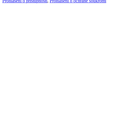
Prohlášení o přístupnosti
,
Prohlášení o ochraně soukromí