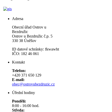
Adresa
Obecní úřad Ostrov u
Bezdružic
Ostrov u Bezdružic č.p. 5
330 38 Úněšov
ID datové schránky: fkwawht
IČO: 182 46 061
Kontakt
Telefon:
+420 371 650 129
E-mail:
obec@ostrovubezdruzic.cz
Úřední hodiny
Pondělí:
8:00 - 16:00 hod.
Středa: