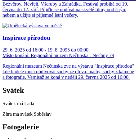
Bezvěrov, Nevřeň, Všeruby a Zahrádka. Festival probíhá od 19.
června do 12. září. Přijďte se podívat na skvělé filmy pod širým
nebem a užijte si příjemné letní večery.
Inspirace přírodou
29. 6. 2025 od 16:00 - 19. 8. 2095 do 00:00
Místo konání:
Regionální muzem Nečtinska - Nečtiny 79
Regionální muzeum Nečtinska zve na výstavu "Inspirace přírodou",
kde budete moci obdivovat sochy ze dřeva, malby, sochy z kamene
a fotografie. Vernisáž se koná v neděli 29. června 2025 od 16:00.
Svátek
Svátek má
Lada
Zítra má svátek
Soběslav
Fotogalerie