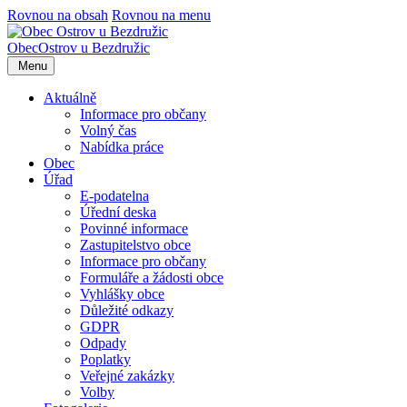
Rovnou na obsah
Rovnou na menu
Obec
Ostrov u Bezdružic
Menu
Aktuálně
Informace pro občany
Volný čas
Nabídka práce
Obec
Úřad
E-podatelna
Úřední deska
Povinné informace
Zastupitelstvo obce
Informace pro občany
Formuláře a žádosti obce
Vyhlášky obce
Důležité odkazy
GDPR
Odpady
Poplatky
Veřejné zakázky
Volby