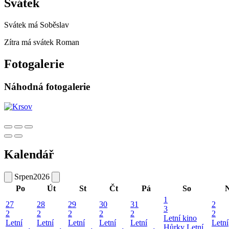
Svátek
Svátek má
Soběslav
Zítra má svátek
Roman
Fotogalerie
Náhodná fotogalerie
Kalendář
Srpen
2026
Po
Út
St
Čt
Pá
So
1
27
28
29
30
31
2
3
2
2
2
2
2
2
Letní kino
Letní
Letní
Letní
Letní
Letní
Letní
Hůrky
Letní