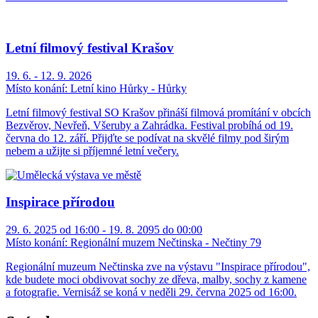
Letní filmový festival Krašov
19. 6. - 12. 9. 2026
Místo konání:
Letní kino Hůrky - Hůrky
Letní filmový festival SO Krašov přináší filmová promítání v obcích
Bezvěrov, Nevřeň, Všeruby a Zahrádka. Festival probíhá od 19.
června do 12. září. Přijďte se podívat na skvělé filmy pod širým
nebem a užijte si příjemné letní večery.
Inspirace přírodou
29. 6. 2025 od 16:00 - 19. 8. 2095 do 00:00
Místo konání:
Regionální muzem Nečtinska - Nečtiny 79
Regionální muzeum Nečtinska zve na výstavu "Inspirace přírodou",
kde budete moci obdivovat sochy ze dřeva, malby, sochy z kamene
a fotografie. Vernisáž se koná v neděli 29. června 2025 od 16:00.