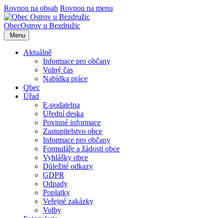
Rovnou na obsah
Rovnou na menu
Obec
Ostrov u Bezdružic
Menu
Aktuálně
Informace pro občany
Volný čas
Nabídka práce
Obec
Úřad
E-podatelna
Úřední deska
Povinné informace
Zastupitelstvo obce
Informace pro občany
Formuláře a žádosti obce
Vyhlášky obce
Důležité odkazy
GDPR
Odpady
Poplatky
Veřejné zakázky
Volby