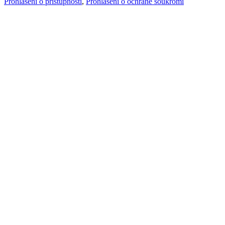
Prohlášení o přístupnosti
,
Prohlášení o ochraně soukromí