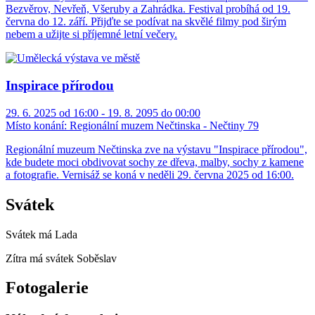
Bezvěrov, Nevřeň, Všeruby a Zahrádka. Festival probíhá od 19.
června do 12. září. Přijďte se podívat na skvělé filmy pod širým
nebem a užijte si příjemné letní večery.
Inspirace přírodou
29. 6. 2025 od 16:00 - 19. 8. 2095 do 00:00
Místo konání:
Regionální muzem Nečtinska - Nečtiny 79
Regionální muzeum Nečtinska zve na výstavu "Inspirace přírodou",
kde budete moci obdivovat sochy ze dřeva, malby, sochy z kamene
a fotografie. Vernisáž se koná v neděli 29. června 2025 od 16:00.
Svátek
Svátek má
Lada
Zítra má svátek
Soběslav
Fotogalerie