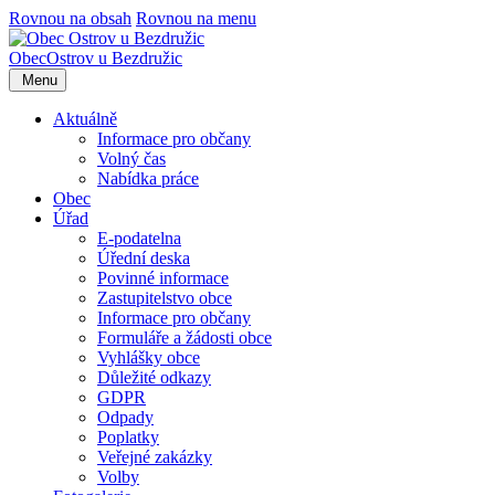
Rovnou na obsah
Rovnou na menu
Obec
Ostrov u Bezdružic
Menu
Aktuálně
Informace pro občany
Volný čas
Nabídka práce
Obec
Úřad
E-podatelna
Úřední deska
Povinné informace
Zastupitelstvo obce
Informace pro občany
Formuláře a žádosti obce
Vyhlášky obce
Důležité odkazy
GDPR
Odpady
Poplatky
Veřejné zakázky
Volby