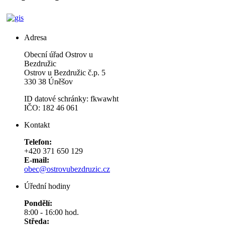
Adresa
Obecní úřad Ostrov u
Bezdružic
Ostrov u Bezdružic č.p. 5
330 38 Úněšov
ID datové schránky: fkwawht
IČO: 182 46 061
Kontakt
Telefon:
+420 371 650 129
E-mail:
obec@ostrovubezdruzic.cz
Úřední hodiny
Pondělí:
8:00 - 16:00 hod.
Středa: