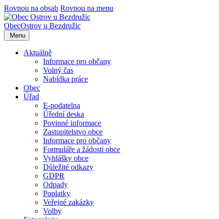
Rovnou na obsah
Rovnou na menu
Obec
Ostrov u Bezdružic
Menu
Aktuálně
Informace pro občany
Volný čas
Nabídka práce
Obec
Úřad
E-podatelna
Úřední deska
Povinné informace
Zastupitelstvo obce
Informace pro občany
Formuláře a žádosti obce
Vyhlášky obce
Důležité odkazy
GDPR
Odpady
Poplatky
Veřejné zakázky
Volby