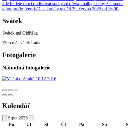
kde budete moci obdivovat sochy ze dřeva, malby, sochy z kamene
a fotografie. Vernisáž se koná v neděli 29. června 2025 od 16:00.
Svátek
Svátek má
Oldřiška
Zítra má svátek
Lada
Fotogalerie
Náhodná fotogalerie
Kalendář
Srpen
2026
Po
Út
St
Čt
Pá
So