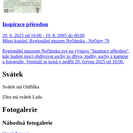
Inspirace přírodou
29. 6. 2025 od 16:00 - 19. 8. 2095 do 00:00
Místo konání:
Regionální muzem Nečtinska - Nečtiny 79
Regionální muzeum Nečtinska zve na výstavu "Inspirace přírodou",
kde budete moci obdivovat sochy ze dřeva, malby, sochy z kamene
a fotografie. Vernisáž se koná v neděli 29. června 2025 od 16:00.
Svátek
Svátek má
Oldřiška
Zítra má svátek
Lada
Fotogalerie
Náhodná fotogalerie