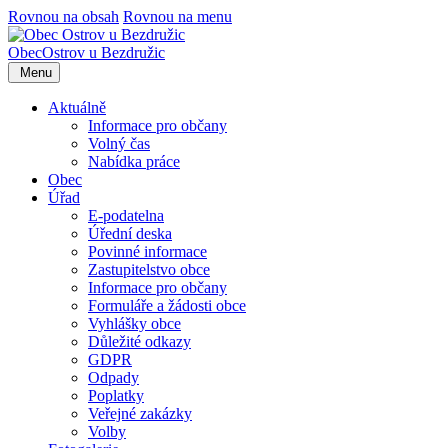
Rovnou na obsah
Rovnou na menu
Obec
Ostrov u Bezdružic
Menu
Aktuálně
Informace pro občany
Volný čas
Nabídka práce
Obec
Úřad
E-podatelna
Úřední deska
Povinné informace
Zastupitelstvo obce
Informace pro občany
Formuláře a žádosti obce
Vyhlášky obce
Důležité odkazy
GDPR
Odpady
Poplatky
Veřejné zakázky
Volby