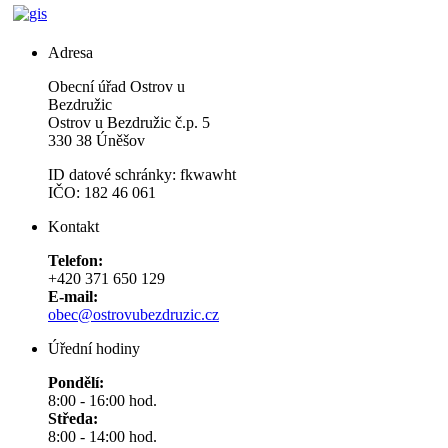
Adresa
Obecní úřad Ostrov u
Bezdružic
Ostrov u Bezdružic č.p. 5
330 38 Úněšov
ID datové schránky: fkwawht
IČO: 182 46 061
Kontakt
Telefon:
+420 371 650 129
E-mail:
obec@ostrovubezdruzic.cz
Úřední hodiny
Pondělí:
8:00 - 16:00 hod.
Středa:
8:00 - 14:00 hod.