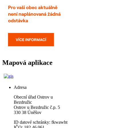
Mapová aplikace
Adresa
Obecní úřad Ostrov u
Bezdružic
Ostrov u Bezdružic č.p. 5
330 38 Úněšov
ID datové schránky: fkwawht
IČO: 182 46 061