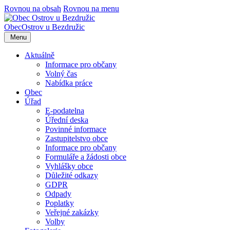
Rovnou na obsah
Rovnou na menu
Obec
Ostrov u Bezdružic
Menu
Aktuálně
Informace pro občany
Volný čas
Nabídka práce
Obec
Úřad
E-podatelna
Úřední deska
Povinné informace
Zastupitelstvo obce
Informace pro občany
Formuláře a žádosti obce
Vyhlášky obce
Důležité odkazy
GDPR
Odpady
Poplatky
Veřejné zakázky
Volby