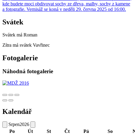
kde budete moci obdivovat sochy ze dřeva, malby, sochy z kamene
a fotografie. Vernisáž se koná v neděli 29. června 2025 od 16:00.
Svátek
Svátek má
Roman
Zítra má svátek
Vavřinec
Fotogalerie
Náhodná fotogalerie
Kalendář
Srpen
2026
Po
Út
St
Čt
Pá
So