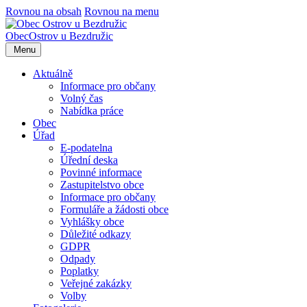
Rovnou na obsah
Rovnou na menu
Obec
Ostrov u Bezdružic
Menu
Aktuálně
Informace pro občany
Volný čas
Nabídka práce
Obec
Úřad
E-podatelna
Úřední deska
Povinné informace
Zastupitelstvo obce
Informace pro občany
Formuláře a žádosti obce
Vyhlášky obce
Důležité odkazy
GDPR
Odpady
Poplatky
Veřejné zakázky
Volby